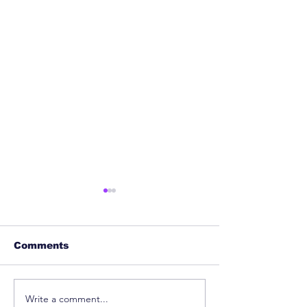
Comments
Write a comment...
Patent Clearance
Can AI Repla