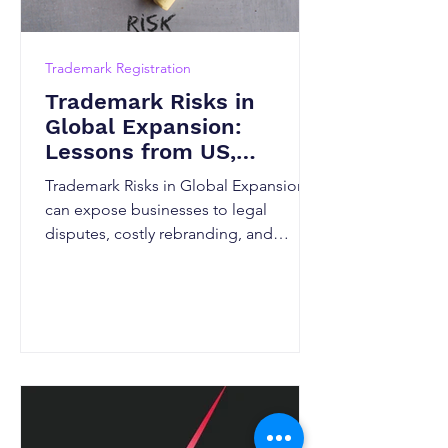
Trademark Registration
Trademark Risks in
Global Expansion:
Lessons from US,
Canadian and Indian
Trademark Risks in Global Expansion
Markets
can expose businesses to legal
disputes, costly rebranding, and
market-entry delays. This guide
explains how trademark laws differ
across the US, Canada, and India, why
trademark clearance searches and early
registration matter, and the best
strategies for protecting your brand
internationally. Discover practical steps
to strengthen global trademark